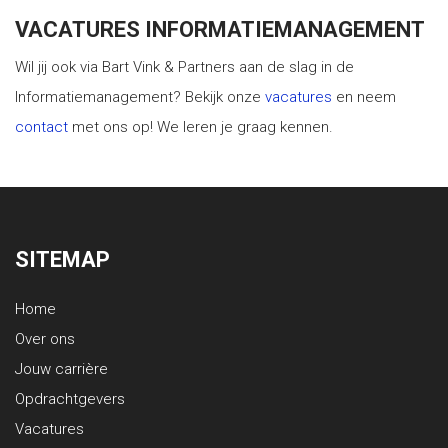
VACATURES INFORMATIEMANAGEMENT
Wil jij ook via Bart Vink & Partners aan de slag in de
Informatiemanagement? Bekijk onze
vacatures
en neem
contact
met ons op! We leren je graag kennen.
SITEMAP
Home
Over ons
Jouw carrière
Opdrachtgevers
Vacatures