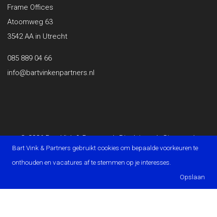
Frame Offices
Atoomweg 63
3542 AA in Utrecht
085 889 04 66
info@bartvinkenpartners.nl
© 2026 Bart Vink & Partners
|
Disclaimer
|
Sitemap
|
Bart Vink & Partners gebruikt cookies om bepaalde voorkeuren te
Privacy Statement
|
Powered by OTYS
onthouden en vacatures af te stemmen op je interesses.