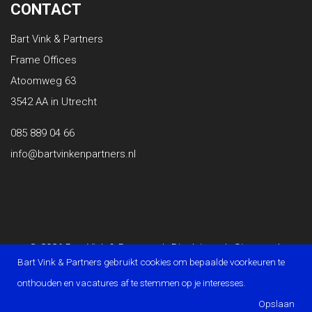
CONTACT
Bart Vink & Partners
Frame Offices
Atoomweg 63
3542 AA in Utrecht
085 889 04 66
info@bartvinkenpartners.nl
© 2026 Bart Vink & Partners
|
Disclaimer
|
Sitemap
|
Bart Vink & Partners gebruikt cookies om bepaalde voorkeuren te
Privacy Statement
|
Powered by OTYS
onthouden en vacatures af te stemmen op je interesses.