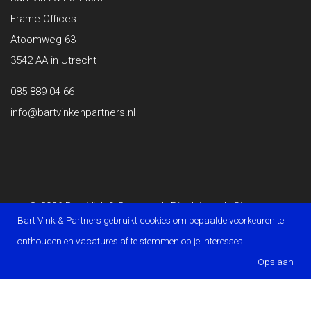
Frame Offices
Atoomweg 63
3542 AA in Utrecht
085 889 04 66
info@bartvinkenpartners.nl
© 2026 Bart Vink & Partners
|
Disclaimer
|
Sitemap
|
Bart Vink & Partners gebruikt cookies om bepaalde voorkeuren te
Privacy Statement
|
Powered by OTYS
onthouden en vacatures af te stemmen op je interesses.