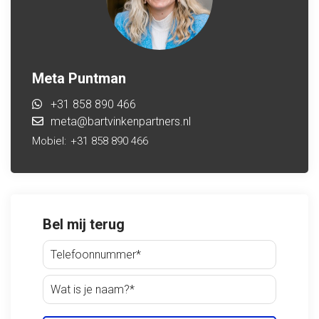
Meta Puntman
+31 858 890 466
meta@bartvinkenpartners.nl
Mobiel:
+31 858 890 466
Bel mij terug