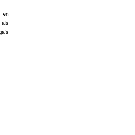
s en
 als
ga’s