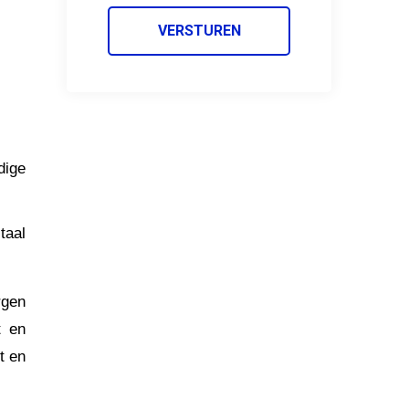
VERSTUREN
dige
taal
rgen
t en
t en