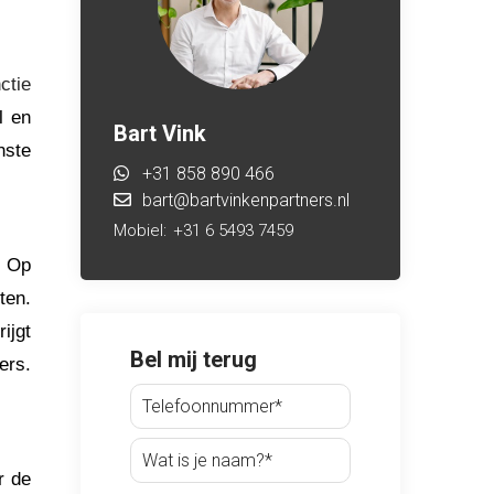
ctie
l en
Bart Vink
nste
+31 858 890 466
bart@bartvinkenpartners.nl
Mobiel:
+31 6 5493 7459
. Op
ten.
ijgt
Bel mij terug
ers.
r de