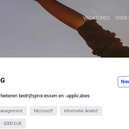
VACATURES
OVER
RG
Nie
erbeteren bedrijfsprocessen en -applicaties
management
Microsoft
Informatie Analist
 - 5000 EUR