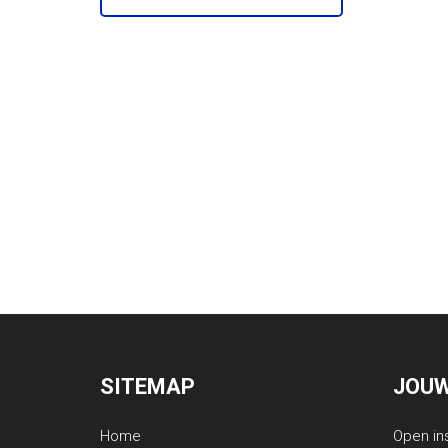
SITEMAP
JOUW
Home
Open in