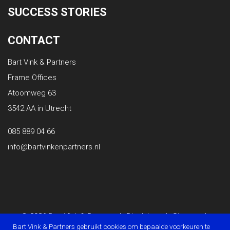
SUCCESS STORIES
CONTACT
Bart Vink & Partners
Frame Offices
Atoomweg 63
3542 AA in Utrecht
085 889 04 66
info@bartvinkenpartners.nl
© 2026 Bart Vink & Partners
|
Disclaimer
|
Sitemap
|
Bart Vink & Partners gebruikt cookies om bepaalde voorkeuren te