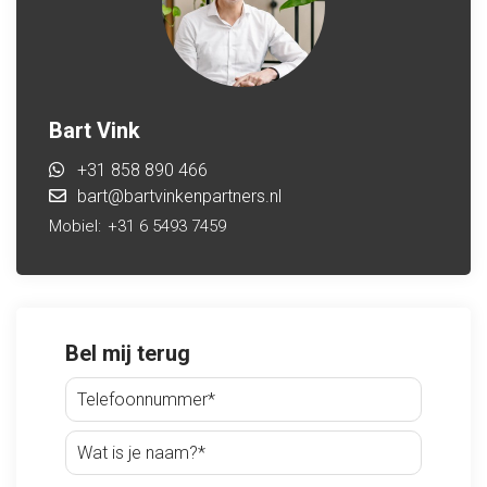
Bart Vink
+31 858 890 466
bart@bartvinkenpartners.nl
Mobiel:
+31 6 5493 7459
Bel mij terug