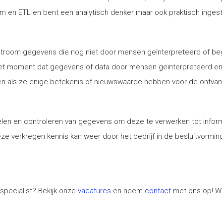
um en ETL en bent een analytisch denker maar ook praktisch ingest
 stroom gegevens die nog niet door mensen geïnterpreteerd of 
 het moment dat gegevens of data door mensen geïnterpreteerd e
en als ze enige betekenis of nieuwswaarde hebben voor de ontvan
en en controleren van gegevens om deze te verwerken tot informat
Deze verkregen kennis kan weer door het bedrijf in de besluitvorm
a specialist? Bekijk onze
vacatures
en neem
contact
met ons op! We