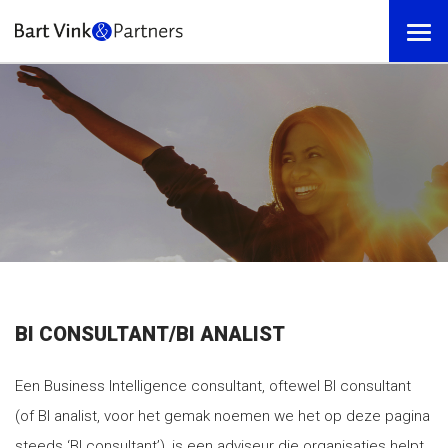
BI CONSULTANT/BI ANALIST
Een Business Intelligence consultant, oftewel BI consultant
(of BI analist, voor het gemak noemen we het op deze pagina
steeds ‘BI consultant’), is een adviseur die organisaties helpt