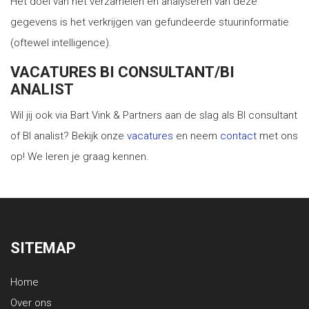
Het doel van het verzamelen en analyseren van deze
gegevens is het verkrijgen van gefundeerde stuurinformatie
(oftewel intelligence).
VACATURES BI CONSULTANT/BI
ANALIST
Wil jij ook via Bart Vink & Partners aan de slag als BI consultant
of BI analist? Bekijk onze
vacatures
en neem
contact
met ons
op! We leren je graag kennen.
SITEMAP
Home
Over ons