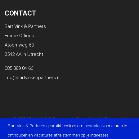
CONTACT
Bart Vink & Partners
Frame Offices
Atoomweg 63
3542 AA in Utrecht
085 889 04 66
info@bartvinkenpartners.nl
© 2026 Bart Vink & Partners
|
Disclaimer
|
Sitemap
|
Bart Vink & Partners gebruikt cookies om bepaalde voorkeuren te
Privacy Statement
|
Powered by OTYS
onthouden en vacatures af te stemmen op je interesses.