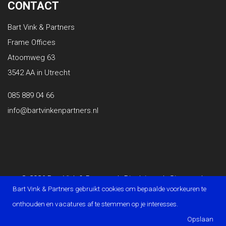
CONTACT
Bart Vink & Partners
Frame Offices
Atoomweg 63
3542 AA in Utrecht
085 889 04 66
info@bartvinkenpartners.nl
© 2026 Bart Vink & Partners
|
Disclaimer
|
Sitemap
|
Bart Vink & Partners gebruikt cookies om bepaalde voorkeuren te
Privacy Statement
|
Powered by OTYS
onthouden en vacatures af te stemmen op je interesses.