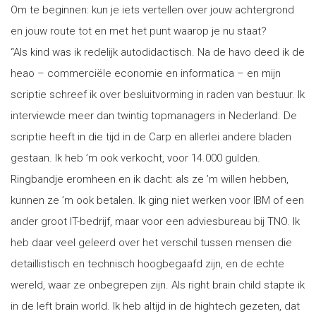
Om te beginnen: kun je iets vertellen over jouw achtergrond
en jouw route tot en met het punt waarop je nu staat?
“Als kind was ik redelijk autodidactisch. Na de havo deed ik de
heao – commerciële economie en informatica – en mijn
scriptie schreef ik over besluitvorming in raden van bestuur. Ik
interviewde meer dan twintig topmanagers in Nederland. De
scriptie heeft in die tijd in de Carp en allerlei andere bladen
gestaan. Ik heb ’m ook verkocht, voor 14.000 gulden.
Ringbandje eromheen en ik dacht: als ze ’m willen hebben,
kunnen ze ’m ook betalen. Ik ging niet werken voor IBM of een
ander groot IT-bedrijf, maar voor een adviesbureau bij TNO. Ik
heb daar veel geleerd over het verschil tussen mensen die
detaillistisch en technisch hoogbegaafd zijn, en de echte
wereld, waar ze onbegrepen zijn. Als right brain child stapte ik
in de left brain world. Ik heb altijd in de hightech gezeten, dat