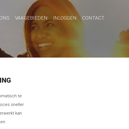
 ONS
VAKGEBIEDEN
INLOGGEN
CONTACT
ING
omatisch te
roces sneller
erwerkt kan
men.