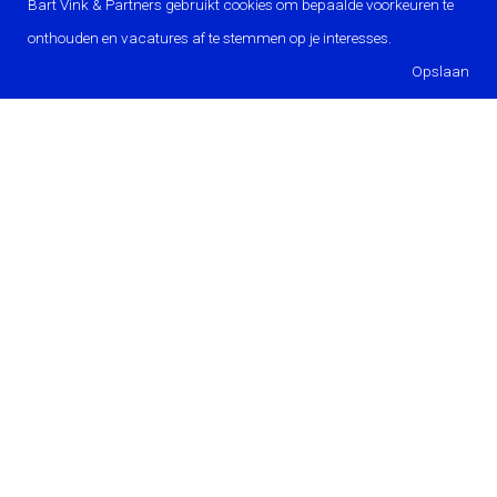
Bart Vink & Partners gebruikt cookies om bepaalde voorkeuren te
onthouden en vacatures af te stemmen op je interesses.
ONZE VAKGEBIEDEN